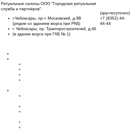
Ритуальные салоны ООО "Городская ритуальная
служба и партнёров":
(круглосуточно)
г.Чебоксары, пр-т. Московский, д.9В
+7 (8352)
44-
(рядом со зданием морга при РКБ)
44-44
г. Чебоксары, пр. Тракторостроителей, д.46
Группа
(в здании морга при ГКБ № 1)
Вконтакте
Все салоны
Главная
О нас
Об организации
Обучение
Наши сотрудники
Дипломы и
сертификаты
Ритуальные услуги
Организация
похорон
Эвакуация умерших
Бальзамирование,
макияж
Транспорт
Церемониймейстер