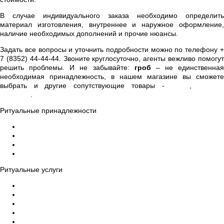
В случае индивидуального заказа необходимо определить
материал изготовления, внутреннее и наружное оформление,
наличие необходимых дополнений и прочие нюансы.
Задать все вопросы и уточнить подробности можно по телефону +
7 (8352) 44-44-44. Звоните круглосуточно, агенты вежливо помогут
решить проблемы. И не забывайте:
гроб
– не единственная
необходимая принадлежность, в нашем магазине вы сможете
выбрать и другие сопутствующие товары -
венки
,
ограды
скамейки
.
Ритуальные принадлежности
Гробы
Кресты на могилу
Венки на могилу
Ограды, столы, скамейки на могилу
Ритуальные услуги
Организация похорон
Эвакуация усопших в морги
Бальзамирование тела умершего, макияж
Ритуальный катафалк
Церемониймейстер