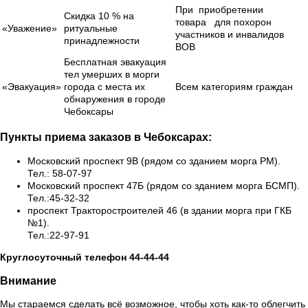
При приобретении
Скидка 10 % на
товара для похорон
«Уважение»
ритуальные
участников и инвалидов
принадлежности
ВОВ
Бесплатная эвакуация
тел умерших в морги
«Эвакуация»
города с места их
Всем категориям граждан
обнаружения в городе
Чебоксары
Пункты приема заказов в Чебоксарах:
Московский проспект 9В (рядом со зданием морга РМ).
Тел.: 58-07-97
Московский проспект 47Б (рядом со зданием морга БСМП).
Тел.:45-32-32
проспект Тракторостроителей 46 (в здании морга при ГКБ
№1).
Тел.:22-97-91
Круглосуточный телефон 44-44-44
Внимание
Мы стараемся сделать всё возможное, чтобы хоть как-то облегчить