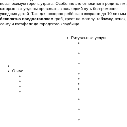
невыносимую горечь утраты. Особенно это относится к родителям,
которые вынуждены провожать в последний путь безвременно
ушедших детей. Так, для похорон ребёнка в возрасте до 10 лет мы
бесплатно предоставляем
гроб, крест на могилу, табличку, венок,
ленту и катафалк до городского кладбища.
Ритуальные услуги
Организация
похорон
Эвакуация
умерших
Бальзамирование,
Главная
макияж
О нас
Транспорт
Об организации
Церемониймейстер
Обучение
Зал прощания
Наши сотрудники
Дезинфекция
Благодарственные
помещений
письма
Памятники,
благоустройство
Уход за
захоронениями
VIP похороны