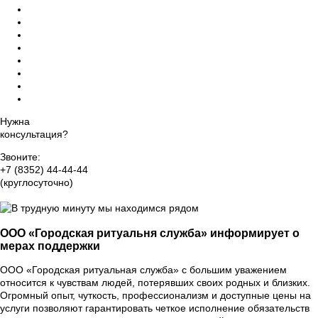
Ритуальный зал прощания
Дезинфекция помещений
Памятники на могилу, благоустройство
Уход за могилами и захоронениями
Груз 200 - перевозка тела
Ритуальный агент Чебоксарах
Оформление прижизненного похоронного договора
Организация похорон класса VIP
Нужна
консультация?
Звоните:
+7 (8352) 44-44-44
(круглосуточно)
Группа Вконтакте
ООО «Городская ритуальня служба» информирует о
мерах поддержки
ООО «Городская ритуальная служба» с большим уважением
относится к чувствам людей, потерявших своих родных и близких.
Огромный опыт, чуткость, профессионализм и доступные цены на
услуги позволяют гарантировать четкое исполнение обязательств