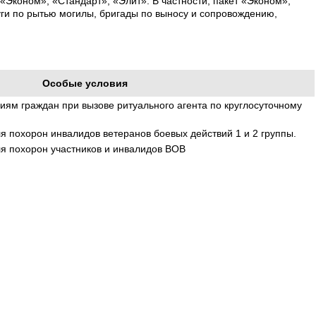
«Эконом», «Стандарт», «Элит». В частности, пакет «Эконом»,
ги по рытью могилы, бригады по выносу и сопровождению,
Особые условия
иям граждан при вызове ритуального агента по круглосуточному
 похорон инвалидов ветеранов боевых действий 1 и 2 группы.
 похорон участников и инвалидов ВОВ