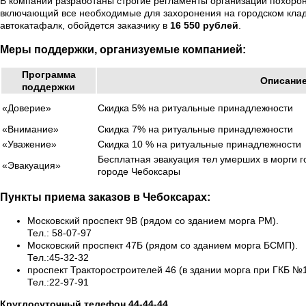
В компании разработаны строгие регламенты организации похорон 
включающий все необходимые для захоронения на городском клад
автокатафалк, обойдется заказчику в
16 550 рублей
.
Меры поддержки, организуемые компанией:
Программа
Описани
поддержки
«Доверие»
Скидка 5% на ритуальные принадлежности
«Внимание»
Скидка 7% на ритуальные принадлежности
«Уважение»
Скидка 10 % на ритуальные принадлежности
Бесплатная эвакуация тел умерших в морги г
«Эвакуация»
городе Чебоксары
Пункты приема заказов в Чебоксарах:
Московский проспект 9В (рядом со зданием морга РМ).
Тел.: 58-07-97
Московский проспект 47Б (рядом со зданием морга БСМП).
Тел.:45-32-32
проспект Тракторостроителей 46 (в здании морга при ГКБ №1
Тел.:22-97-91
Круглосуточный телефон 44-44-44