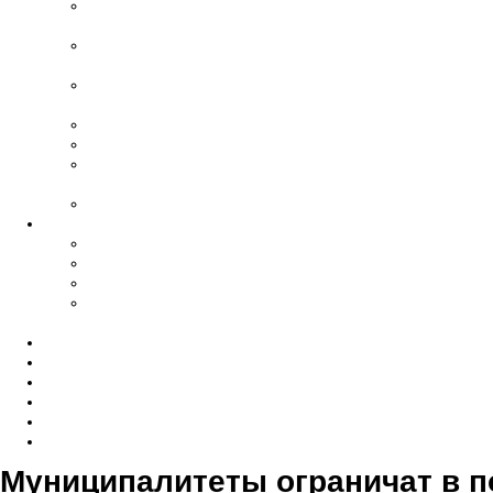
Дезинфекция
помещений
Памятники,
благоустройство
Уход за
захоронениями
Ритуальный агент
Груз 200
Прижизненные
договора
VIP- похороны
Ритуальные принадлежности
Гробы
Кресты
Венки
Ограды, столы,
скамейки
Отзывы
Новости
Справочник
Документы
Опрос
Контакты
Муниципалитеты ограничат в 