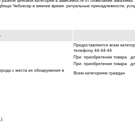
разной ценовой категории в зависимости от пожеланий заказчика: 
бище Чебоксар в зимнее время: ритуальные принадлежности, услу
е
Предоставляется всем категор
телефону 44-44-44
При приобретении товара для
При приобретении товара для
орода с места их обнаружения в
Всем категориям граждан
).