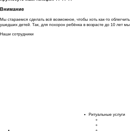
Внимание
Мы стараемся сделать всё возможное, чтобы хоть как-то облегчит
ушедших детей. Так, для похорон ребёнка в возрасте до 10 лет мы
Наши сотрудники
Сорокин Александр Вячеславович
(Начальник отдела производстве
Петров Алексей Юрьевич
(Ритуальный агент)
Шурка Александр Владимирович
(Ритуальный агент)
Кошкин Илья Владимирович
(Ритуальный агент)
Данилов Юрий Вячеславович
(Ритуальный агент)
Данилов Леонид Юрьевич
(Ритуальный агент)
Матюшкин Александр Валериевич
(Ритуальный агент)
Ряховская Екатерина Александровна
(Продавец-кассир)
Булыгин Иван Николаевич
(Бальзамировщик)
Мастерова Екатерина Владимировна
(Бальзамировщик)
Дмитриева Ольга Анатольевна
(Бальзамировщик)
Ручин Александр Владимирович
(Бальзамировщик)
О нас
Все сотрудники
Ритуальные услуги
Организация п
Эвакуация уме
Главная
Бальзамирован