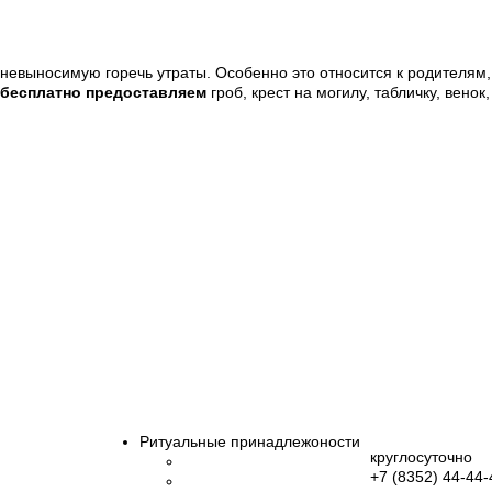
ь невыносимую горечь утраты. Особенно это относится к родителя
бесплатно предоставляем
гроб, крест на могилу, табличку, венок
нного обеспечения)
Ритуальные принадлежоности
охорон
круглосуточно
Гробы
рших
+7 (8352)
44-44-
Кресты
ие, макияж