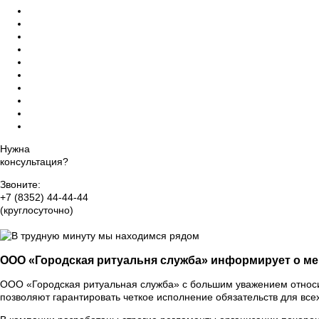
Ритуальный катафалк
Церемониймейстер
Ритуальный зал прощания
Дезинфекция помещений
Памятники на могилу, благоустройство
Уход за могилами и захоронениями
Груз 200 - перевозка тела
Ритуальный агент Чебоксарах
Оформление прижизненного похоронного договора
Организация похорон класса VIP
Нужна
консультация?
Звоните:
+7 (8352) 44-44-44
(круглосуточно)
Группа Вконтакте
ООО «Городская ритуальня служба» информирует о м
ООО «Городская ритуальная служба» с большим уважением относит
позволяют гарантировать четкое исполнение обязательств для все