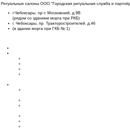
Ритуальные салоны ООО "Городская ритуальная служба и партнёр
г.Чебоксары, пр-т. Московский, д.9В
(рядом со зданием морга при РКБ)
г. Чебоксары, пр. Тракторостроителей, д.46
(в здании морга при ГКБ № 1)
Все салоны
Главная
О нас
Об организации
Обучение
Наши сотрудники
Дипломы и
сертификаты
Ритуальные услуги
Организация
похорон
Эвакуация умерших
Бальзамирование,
макияж
Транспорт
Церемониймейстер
Зал прощания