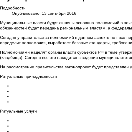
Подробности
Опубликовано: 13 сентября 2016
Муниципальные власти будут лишены основных полномочий в похор
обязанностей будет передана региональным властям, а федераль
Сегодня у правительства полномочий в данном аспекте нет, все пе
определит полномочия, выработает базовые стандарты, требовани
Полномочиями наделят органы власти субъектов РФ в теме утверж
(кладбища). Сегодня все это находится в ведении муниципалитет
На рассмотрение правительства законопроект будет представлен 
Ритуальные принадлежности
Гробы
Кресты на могилу
Венки на могилу
Ограды, столы, скамейки на могилу
Ритуальные услуги
Организация похорон
Эвакуация усопших в морги
Бальзамирование тела умершего, макияж