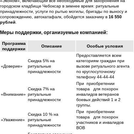
«Эконом», включающий все необходимые для захоронения на
городском кладбище Чебоксар в зимнее время: ритуальные
принадлежности, услуги по рытью могилы, бригады по выносу и
сопровождению, автокатафалк, обойдется заказчику в
16 550
рублей
.
Меры поддержки, организуемые компанией:
Программа
Описание
Особые условия
поддержки
Предоставляется всем
Скидка 5% на
категориям граждан при
«Доверие»
ритуальные
вызове ритуального агента
принадлежности
по круглосуточному
телефону 44-44-44
При приобретении
Скидка 7% на
товара для похорон
«Внимание»
ритуальные
инвалидов ветеранов
принадлежности
боевых действий 1 и 2
группы.
При приобретении
Скидка 10 % на
товара для похорон
«Уважение»
ритуальные
участников и инвалидов
принадлежности
ВОВ