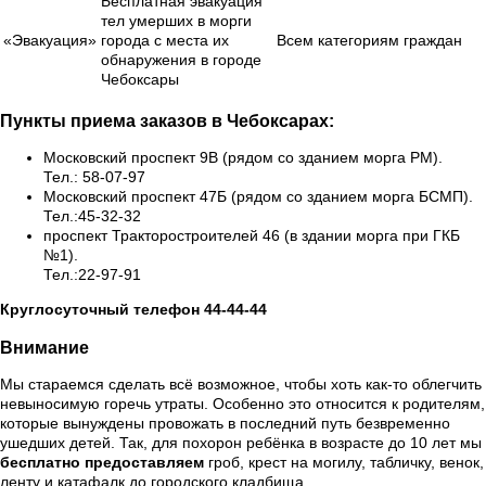
Бесплатная эвакуация
тел умерших в морги
«Эвакуация»
города с места их
Всем категориям граждан
обнаружения в городе
Чебоксары
Пункты приема заказов в Чебоксарах:
Московский проспект 9В (рядом со зданием морга РМ).
Тел.: 58-07-97
Московский проспект 47Б (рядом со зданием морга БСМП).
Тел.:45-32-32
проспект Тракторостроителей 46 (в здании морга при ГКБ
№1).
Тел.:22-97-91
Круглосуточный телефон 44-44-44
Внимание
Мы стараемся сделать всё возможное, чтобы хоть как-то облегчить
невыносимую горечь утраты. Особенно это относится к родителям,
которые вынуждены провожать в последний путь безвременно
ушедших детей. Так, для похорон ребёнка в возрасте до 10 лет мы
бесплатно предоставляем
гроб, крест на могилу, табличку, венок,
ленту и катафалк до городского кладбища.