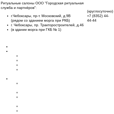
Ритуальные салоны ООО "Городская ритуальная
служба и партнёров":
(круглосуточно)
г.Чебоксары, пр-т. Московский, д.9В
+7 (8352)
44-
(рядом со зданием морга при РКБ)
44-44
г. Чебоксары, пр. Тракторостроителей, д.46
Группа
(в здании морга при ГКБ № 1)
Вконтакте
Все салоны
Главная
О нас
Об организации
Обучение
Наши сотрудники
Дипломы и
сертификаты
Ритуальные услуги
Организация
похорон
Эвакуация умерших
Бальзамирование,
макияж
Транспорт
Церемониймейстер