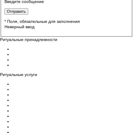
Введите сообщение
* Поля, обязательные для заполнения
Неверный ввод
Ритуальные принадлежности
Гробы
Кресты на могилу
Венки на могилу
Ограды, столы, скамейки на могилу
Ритуальные услуги
Организация похорон
Эвакуация усопших в морги
Бальзамирование тела умершего, макияж
Ритуальный катафалк
Церемониймейстер
Ритуальный зал прощания
Дезинфекция помещений
Памятники на могилу, благоустройство
Уход за могилами и захоронениями
Груз 200 - перевозка тела