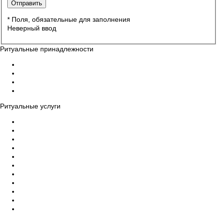
* Поля, обязательные для заполнения
Неверный ввод
Ритуальные принадлежности
Гробы
Кресты на могилу
Венки на могилу
Ограды, столы, скамейки на могилу
Ритуальные услуги
Организация похорон
Эвакуация усопших в морги
Бальзамирование тела умершего, макияж
Ритуальный катафалк
Церемониймейстер
Ритуальный зал прощания
Дезинфекция помещений
Памятники на могилу, благоустройство
Уход за могилами и захоронениями
Груз 200 - перевозка тела
Ритуальный агент Чебоксарах