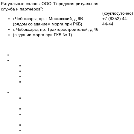
Ритуальные салоны ООО "Городская ритуальная
служба и партнёров":
(круглосуточно)
г.Чебоксары, пр-т. Московский, д.9В
+7 (8352)
44-
(рядом со зданием морга при РКБ)
44-44
г. Чебоксары, пр. Тракторостроителей, д.46
Группа
(в здании морга при ГКБ № 1)
Вконтакте
Все салоны
Главная
О нас
Об организации
Обучение
Наши сотрудники
Дипломы и
сертификаты
Ритуальные услуги
Организация
похорон
Эвакуация умерших
Бальзамирование,
макияж
Транспорт
Церемониймейстер