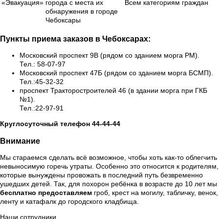
«Эвакуация»
города с места их
Всем категориям граждан
обнаружения в городе
Чебоксары
Пункты приема заказов в Чебоксарах:
Московский проспект 9В (рядом со зданием морга РМ).
Тел.: 58-07-97
Московский проспект 47Б (рядом со зданием морга БСМП).
Тел.:45-32-32
проспект Тракторостроителей 46 (в здании морга при ГКБ
№1).
Тел.:22-97-91
Круглосуточный телефон 44-44-44
Внимание
Мы стараемся сделать всё возможное, чтобы хоть как-то облегчить
невыносимую горечь утраты. Особенно это относится к родителям,
которые вынуждены провожать в последний путь безвременно
ушедших детей. Так, для похорон ребёнка в возрасте до 10 лет мы
бесплатно предоставляем
гроб, крест на могилу, табличку, венок,
ленту и катафалк до городского кладбища.
Наши сотрудники