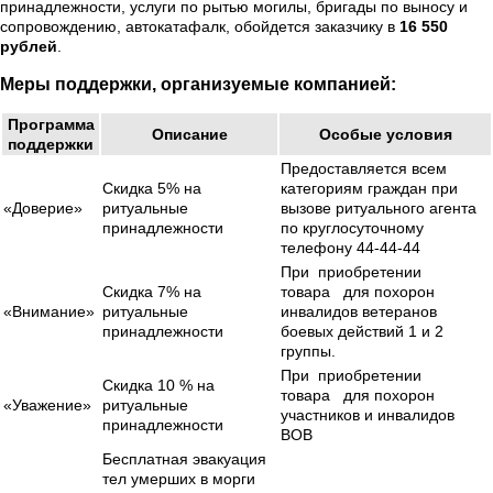
принадлежности, услуги по рытью могилы, бригады по выносу и
сопровождению, автокатафалк, обойдется заказчику в
16 550
рублей
.
Меры поддержки, организуемые компанией:
Программа
Описание
Особые условия
поддержки
Предоставляется всем
Скидка 5% на
категориям граждан при
«Доверие»
ритуальные
вызове ритуального агента
принадлежности
по круглосуточному
телефону 44-44-44
При приобретении
Скидка 7% на
товара для похорон
«Внимание»
ритуальные
инвалидов ветеранов
принадлежности
боевых действий 1 и 2
группы.
При приобретении
Скидка 10 % на
товара для похорон
«Уважение»
ритуальные
участников и инвалидов
принадлежности
ВОВ
Бесплатная эвакуация
тел умерших в морги