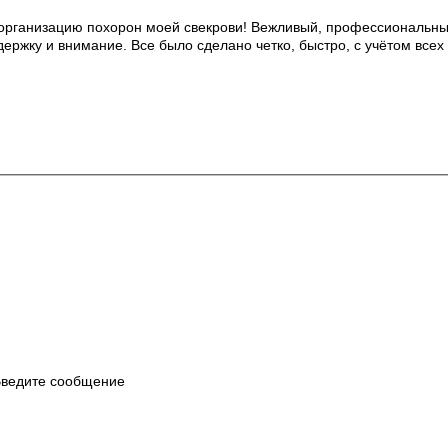
 организацию похорон моей свекрови! Вежливый, профессиональный
держку и внимание. Все было сделано четко, быстро, с учётом все
Политика обработки данных
ведите сообщение