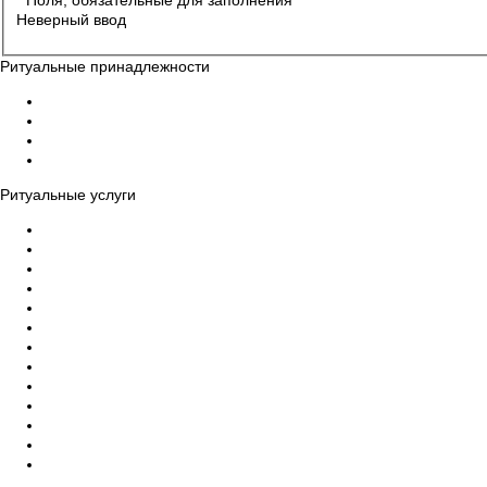
* Поля, обязательные для заполнения
Неверный ввод
Ритуальные принадлежности
Гробы
Кресты на могилу
Венки на могилу
Ограды, столы, скамейки на могилу
Ритуальные услуги
Организация похорон
Эвакуация усопших в морги
Бальзамирование тела умершего, макияж
Ритуальный катафалк
Церемониймейстер
Ритуальный зал прощания
Дезинфекция помещений
Памятники на могилу, благоустройство
Уход за могилами и захоронениями
Груз 200 - перевозка тела
Ритуальный агент Чебоксарах
Оформление прижизненного похоронного договора
Организация похорон класса VIP