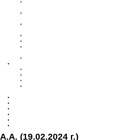
Дезинфекция
помещений
Памятники,
благоустройство
Уход за
захоронениями
Ритуальный агент
Груз 200
Прижизненные
договора
VIP- похороны
Ритуальные принадлежности
Гробы
Кресты
Венки
Ограды, столы,
скамейки
Отзывы
Новости
Справочник
Документы
Опрос
Контакты
А.А. (19.02.2024 г.)