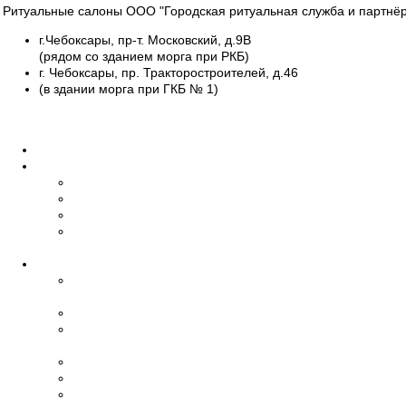
Ритуальные салоны ООО "Городская ритуальная служба и партнёр
г.Чебоксары, пр-т. Московский, д.9В
(рядом со зданием морга при РКБ)
г. Чебоксары, пр. Тракторостроителей, д.46
(в здании морга при ГКБ № 1)
Все салоны
Главная
О нас
Об организации
Обучение
Наши сотрудники
Дипломы и
сертификаты
Ритуальные услуги
Организация
похорон
Эвакуация умерших
Бальзамирование,
макияж
Транспорт
Церемониймейстер
Зал прощания