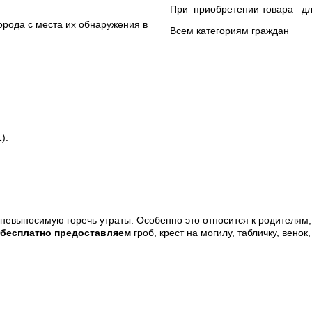
При приобретении товара для
орода с места их обнаружения в
Всем категориям граждан
).
ь невыносимую горечь утраты. Особенно это относится к родителя
бесплатно предоставляем
гроб, крест на могилу, табличку, венок
нного обеспечения)