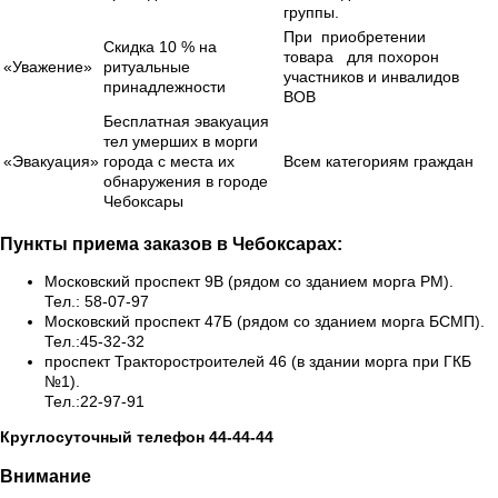
группы.
При приобретении
Скидка 10 % на
товара для похорон
«Уважение»
ритуальные
участников и инвалидов
принадлежности
ВОВ
Бесплатная эвакуация
тел умерших в морги
«Эвакуация»
города с места их
Всем категориям граждан
обнаружения в городе
Чебоксары
Пункты приема заказов в Чебоксарах:
Московский проспект 9В (рядом со зданием морга РМ).
Тел.: 58-07-97
Московский проспект 47Б (рядом со зданием морга БСМП).
Тел.:45-32-32
проспект Тракторостроителей 46 (в здании морга при ГКБ
№1).
Тел.:22-97-91
Круглосуточный телефон 44-44-44
Внимание