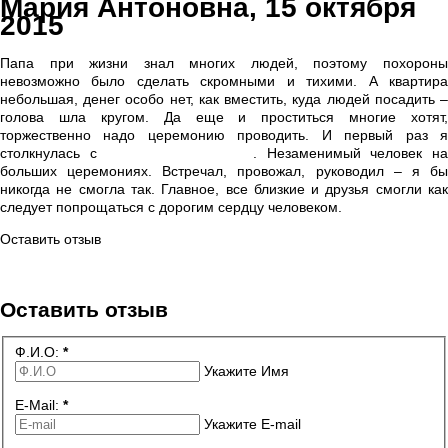
Мария Антоновна, 15 октября
2015
Папа при жизни знал многих людей, поэтому похороны
невозможно было сделать скромными и тихими. А квартира
небольшая, денег особо нет, как вместить, куда людей посадить –
голова шла кругом. Да еще и проститься многие хотят,
торжественно надо церемонию проводить. И первый раз я
столкнулась с
церемониймейстером
. Незаменимый человек н
больших церемониях. Встречал, провожал, руководил – я бы
никогда не смогла так. Главное, все близкие и друзья смогли как
следует попрощаться с дорогим сердцу человеком.
Оставить отзыв
Политика обработки данных
Оставить отзыв
Ф.И.О:
*
Укажите Имя
E-Mail:
*
Укажите E-mail