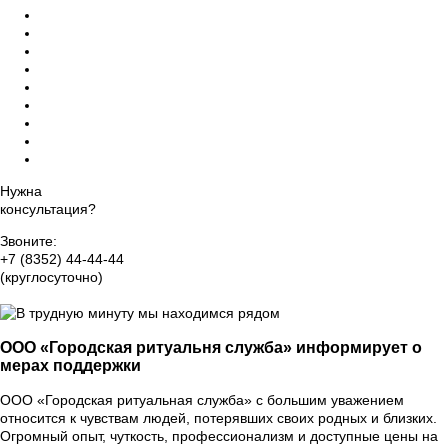
Церемониймейстер
Ритуальный зал прощания
Дезинфекция помещений
Памятники на могилу, благоустройство
Уход за могилами и захоронениями
Груз 200 - перевозка тела
Ритуальный агент Чебоксарах
Оформление прижизненного похоронного договора
Организация похорон класса VIP
Нужна
консультация?
Звоните:
+7 (8352) 44-44-44
(круглосуточно)
Группа Вконтакте
ООО «Городская ритуальня служба» информирует о
мерах поддержки
ООО «Городская ритуальная служба» с большим уважением
относится к чувствам людей, потерявших своих родных и близких.
Огромный опыт, чуткость, профессионализм и доступные цены на