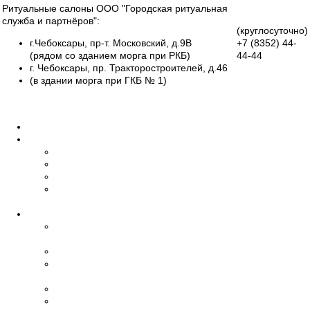
Ритуальные салоны ООО "Городская ритуальная
служба и партнёров":
(круглосуточно)
г.Чебоксары, пр-т. Московский, д.9В
+7 (8352)
44-
(рядом со зданием морга при РКБ)
44-44
г. Чебоксары, пр. Тракторостроителей, д.46
Группа
(в здании морга при ГКБ № 1)
Вконтакте
Все салоны
Главная
О нас
Об организации
Обучение
Наши сотрудники
Дипломы и
сертификаты
Ритуальные услуги
Организация
похорон
Эвакуация умерших
Бальзамирование,
макияж
Транспорт
Церемониймейстер