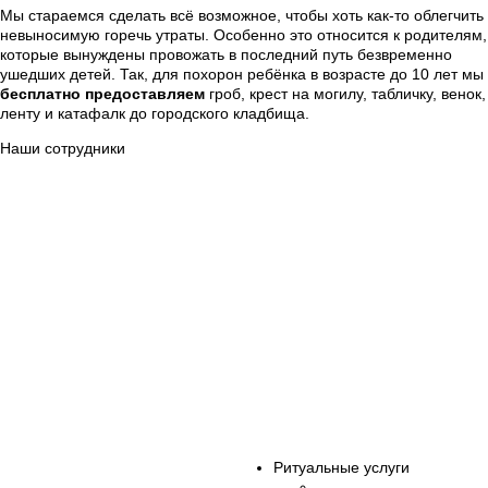
Мы стараемся сделать всё возможное, чтобы хоть как-то облегчить
невыносимую горечь утраты. Особенно это относится к родителям,
которые вынуждены провожать в последний путь безвременно
ушедших детей. Так, для похорон ребёнка в возрасте до 10 лет мы
бесплатно предоставляем
гроб, крест на могилу, табличку, венок,
ленту и катафалк до городского кладбища.
Наши сотрудники
Сорокин Александр Вячеславович
(Начальник отдела
производственного обеспечения)
Петров Алексей Юрьевич
(Ритуальный агент)
Шурка Александр Владимирович
(Ритуальный агент)
Кошкин Илья Владимирович
(Ритуальный агент)
Данилов Юрий Вячеславович
(Ритуальный агент)
Данилов Леонид Юрьевич
(Ритуальный агент)
Матюшкин Александр Валериевич
(Ритуальный агент)
Ряховская Екатерина Александровна
(Продавец-кассир)
Булыгин Иван Николаевич
(Бальзамировщик)
Мастерова Екатерина Владимировна
(Бальзамировщик)
Дмитриева Ольга Анатольевна
(Бальзамировщик)
Ручин Александр Владимирович
(Бальзамировщик)
О нас
Все сотрудники
Ритуальные услуги
Организация