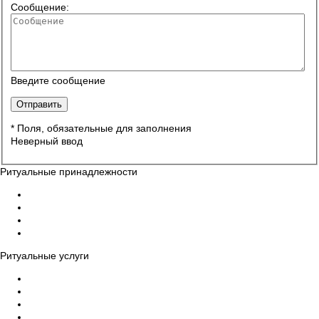
Сообщение:
Введите сообщение
* Поля, обязательные для заполнения
Неверный ввод
Ритуальные принадлежности
Гробы
Кресты на могилу
Венки на могилу
Ограды, столы, скамейки на могилу
Ритуальные услуги
Организация похорон
Эвакуация усопших в морги
Бальзамирование тела умершего, макияж
Ритуальный катафалк