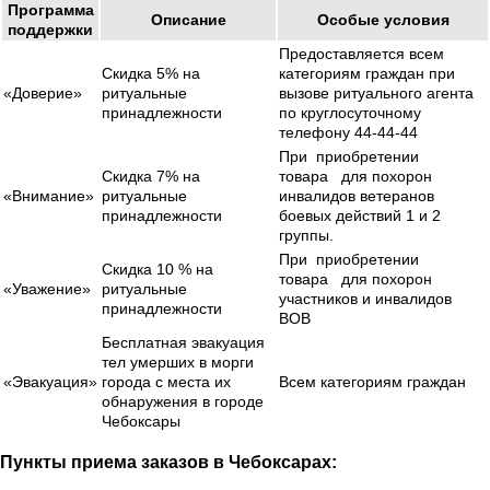
Программа
Описание
Особые условия
поддержки
Предоставляется всем
Скидка 5% на
категориям граждан при
«Доверие»
ритуальные
вызове ритуального агента
принадлежности
по круглосуточному
телефону 44-44-44
При приобретении
Скидка 7% на
товара для похорон
«Внимание»
ритуальные
инвалидов ветеранов
принадлежности
боевых действий 1 и 2
группы.
При приобретении
Скидка 10 % на
товара для похорон
«Уважение»
ритуальные
участников и инвалидов
принадлежности
ВОВ
Бесплатная эвакуация
тел умерших в морги
«Эвакуация»
города с места их
Всем категориям граждан
обнаружения в городе
Чебоксары
Пункты приема заказов в Чебоксарах: