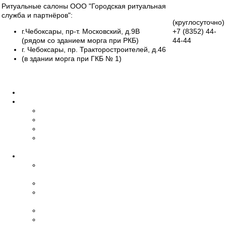
Ритуальные салоны ООО "Городская ритуальная
служба и партнёров":
(круглосуточно)
г.Чебоксары, пр-т. Московский, д.9В
+7 (8352)
44-
(рядом со зданием морга при РКБ)
44-44
г. Чебоксары, пр. Тракторостроителей, д.46
Группа
(в здании морга при ГКБ № 1)
Вконтакте
Все салоны
Главная
О нас
Об организации
Обучение
Наши сотрудники
Дипломы и
сертификаты
Ритуальные услуги
Организация
похорон
Эвакуация умерших
Бальзамирование,
макияж
Транспорт
Церемониймейстер