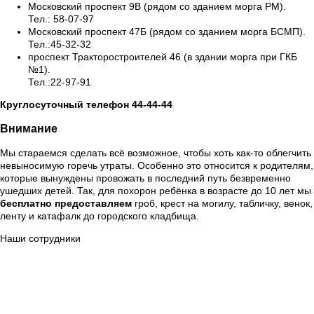
Московский проспект 9В (рядом со зданием морга РМ).
Тел.: 58-07-97
Московский проспект 47Б (рядом со зданием морга БСМП).
Тел.:45-32-32
проспект Тракторостроителей 46 (в здании морга при ГКБ
№1).
Тел.:22-97-91
Круглосуточный телефон 44-44-44
Внимание
Мы стараемся сделать всё возможное, чтобы хоть как-то облегчить
невыносимую горечь утраты. Особенно это относится к родителям,
которые вынуждены провожать в последний путь безвременно
ушедших детей. Так, для похорон ребёнка в возрасте до 10 лет мы
бесплатно предоставляем
гроб, крест на могилу, табличку, венок,
ленту и катафалк до городского кладбища.
Наши сотрудники
Сорокин Александр Вячеславович
(Начальник отдела
производственного обеспечения)
Петров Алексей Юрьевич
(Ритуальный агент)
Шурка Александр Владимирович
(Ритуальный агент)
Кошкин Илья Владимирович
(Ритуальный агент)
Данилов Юрий Вячеславович
(Ритуальный агент)