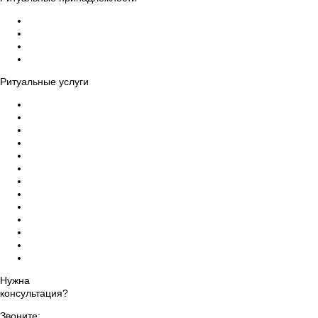
Гробы
Кресты на могилу
Венки на могилу
Ограды, столы, скамейки на могилу
Ритуальные услуги
Организация похорон
Эвакуация усопших в морги
Бальзамирование тела умершего, макияж
Ритуальный катафалк
Церемониймейстер
Ритуальный зал прощания
Дезинфекция помещений
Памятники на могилу, благоустройство
Уход за могилами и захоронениями
Груз 200 - перевозка тела
Ритуальный агент Чебоксарах
Оформление прижизненного похоронного договора
Организация похорон класса VIP
Нужна
консультация?
Звоните: